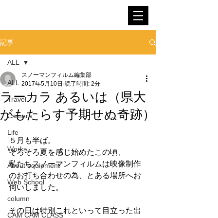
SNOWMAN FILM
記事
ALL
スノーマンフィルム編集部
ALL
2017年5月10日
読了時間: 2分
ラーカラ あるいは（県大
Travel
がもたらす予期せぬ奇跡）
Camera
Life
５月も半ば。
Works
そろそろ夏を感じ始めたこの頃、
私たちスノーマンフィルムは映像制作
About equipment
のお打ち合わせの為、とある場所へお
Web School
伺いしました。
column
その日は特別これといって目立った出
CAM CAM CLASS