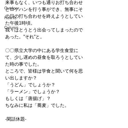
来事もなく、いつも通りお打ち合わせ
Outdoor
とロケハンを行う事ができ、無事にそ
の日の打ち合わせを終えようとしてい
HowTo
た午後1時頃。
Column
我々はとうとう出会ってしまったので
あった。”それ”と。
〇〇県立大学の中にある学生食堂に
て、少し遅めの昼食を取ろうとしてい
た時の事でした。
ところで、皆様は学食と聞いて何を思
い出しますか？
「うどん」でしょうか？
「ラーメン」でしょうか？
もしくは「唐揚げ」？
ちなみに私は「蕎麦」でした。
-閑話休題-