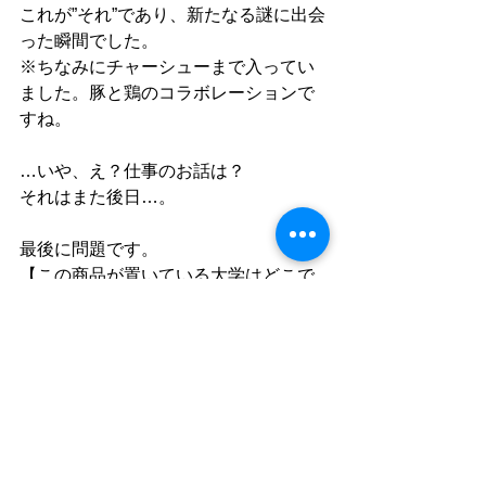
これが”それ”であり、新たなる謎に出会
った瞬間でした。
※ちなみにチャーシューまで入ってい
ました。豚と鶏のコラボレーションで
すね。
…いや、え？仕事のお話は？
それはまた後日…。
最後に問題です。
【この商品が置いている大学はどこで
しょうか！】
答えが分かった方は、ぜひ学食を利用
して食べてみて下さいね。
#ラーカラ
#県立大学
#ラーメン
#唐揚
げ
#打ち合わせ
Works