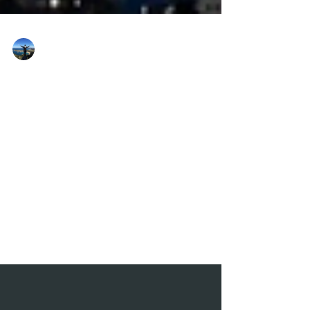
岩男海誠｜スノーマンフィルム
2018年9月1日
読了時間: 4分
【Travel No.002】富士登山
の初心者が山頂に辿り着く
まで！
道具や機材について色々と書き連ねてきまし
たが、今回でそれも終了です。 今回は登っ
た道筋を元に解説を進めて行きます。 ①富
士山駅から富士スバルライン5合目へ ジェッ
トスターで福岡空港から成田空港へ。 成田
空港→東京駅→富士山駅へと移動しまし
た。...