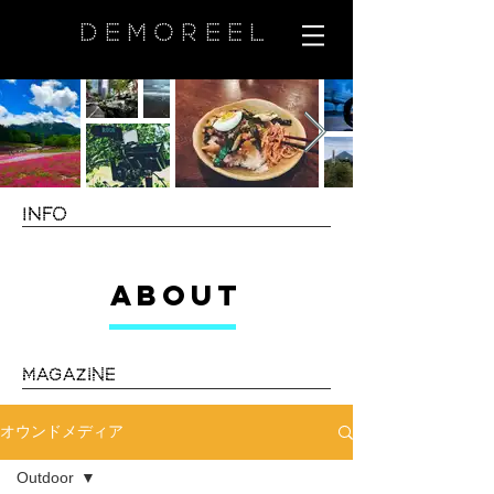
DEMOREEL
SNOWMAN FILM
INFO
ABOUT
MAGAZINE
オウンドメディア
Outdoor