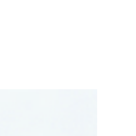
岩男海誠｜スノーマンフィルム
2018年8月17日
読了時間: 4分
【初心者向け】富士登山に
初挑戦【装備品・持ち物
篇】
さて、前回と前々回で登山ウェアとザック。
「三種の神器」について解説してきました。
今回は実際に必需品とされているものをリス
トアップし、実際に私が使用した際の使い心
地やオススメ度を交えながらご説明させて頂
きます。 とは言っても、今回のリストは画
像データです。...