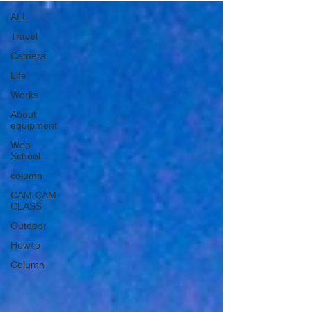
ALL
Travel
Camera
Life
Works
About
equipment
Web
School
column
CAM CAM
CLASS
Outdoor
HowTo
Column