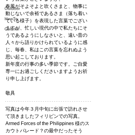
春風がそよそよと吹くさまと、物事に
Outdoor
動じないで余裕であるさま（落ち着い
HowTo
ている様子）を表現した言葉でござい
ますが、忙しい現代の中で私たちにそ
Column
うであるようにしなさいと、遠い昔の
人々から語りかけられているように感
じ、毎春、私はこの言葉を忘れぬよう
思い起こしております。
新年度の行事の多い季節です。ご自愛
専一にお過ごしくださいますようお祈
り申し上げます。
敬具
写真は今年３月中旬に出張で訪れさせ
て頂きましたフィリピンでの写真。
Armed Forces of the Philippines 様のス
カウトパレード？の最中だったそう