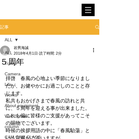
SNOWMAN FILM
記事
ALL
岩男海誠
ALL
2018年4月1日
読了時間: 2分
５周年
Travel
Camera
拝啓　春風の心地よい季節になりまし
Life
たが、お健やかにお過ごしのことと存
じます。
Works
私共もおかげさまで春風の訪れと共
About equipment
に、５周年を迎える事が出来ました。
これも偏に皆様のご支援があってこそ
Web School
の賜物でございます。
column
時候の挨拶用語の中に「春風駘蕩」と
CAM CAM CLASS
いう言葉がございますが、