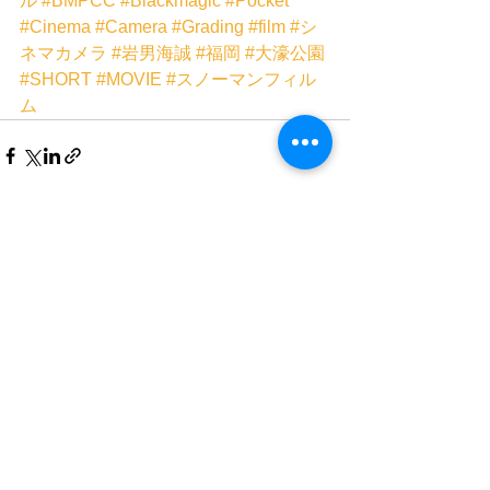
ル
#BMPCC
#Blackmagic
#Pocket
#Cinema
#Camera
#Grading
#film
#シ
ネマカメラ
#岩男海誠
#福岡
#大濠公園
#SHORT
#MOVIE
#スノーマンフィル
ム
すべて表示
最新記事