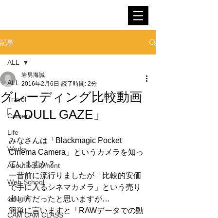
SNOWMAN FILM
記事
ALL
岩男海誠
ALL
2016年2月6日
読了時間: 2分
グレーディング比較動画
Travel
「A DULL GAZE」
Camera
Life
みなさんは「Blackmagic Pocket 
Works
Cinema Camera」というカメラを知っ
ていますか？ 
About equipment
一昔前に流行りましたが「比較的安価
Web School
で手に入るシネマカメラ」という売り
column
出し方だったと思いますが… 
簡単に言いますと「RAWデータでの動
CAM CAM CLASS