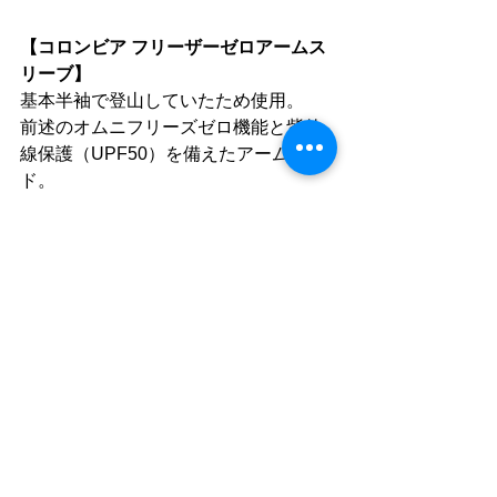
【コロンビア フリーザーゼロアームス
リーブ】
基本半袖で登山していたため使用。
前述のオムニフリーズゼロ機能と紫外
線保護（UPF50）を備えたアームガー
ド。
運転や仕事の際によく使用しています
が、常にサラッとした感覚が続くとこ
ろがお気に入りです。