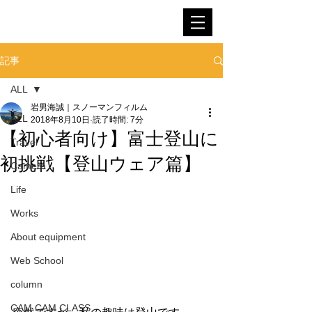
SNOWMAN FILM
記事
ALL
岩男海誠｜スノーマンフィルム
ALL
2018年8月10日
読了時間: 7分
【初心者向け】富士登山に
Travel
初挑戦【登山ウェア篇】
Camera
Life
Works
About equipment
Web School
column
CAM CAM CLASS