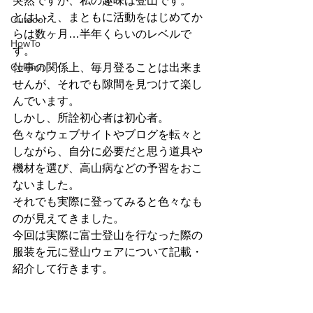
突然ですが、私の趣味は登山です。
とはいえ、まともに活動をはじめてか
Outdoor
らは数ヶ月…半年くらいのレベルで
HowTo
す。
仕事の関係上、毎月登ることは出来ま
Column
せんが、それでも隙間を見つけて楽し
んでいます。
しかし、所詮初心者は初心者。
色々なウェブサイトやブログを転々と
しながら、自分に必要だと思う道具や
機材を選び、高山病などの予習をおこ
ないました。
それでも実際に登ってみると色々なも
のが見えてきました。
今回は実際に富士登山を行なった際の
服装を元に登山ウェアについて記載・
紹介して行きます。