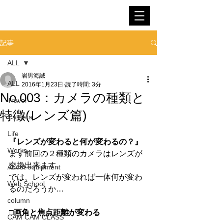
SNOWMAN FILM
記事
ALL
岩男海誠
ALL
2016年1月23日
読了時間: 3分
No.003：カメラの種類と
Travel
特徴(レンズ篇)
Camera
Life
『レンズが変わると何が変わるの？』
Works
まず前回の２種類のカメラはレンズが
交換出来ます。 
About equipment
では、レンズが変われば一体何が変わ
Web School
るのだろうか… 
column
□画角と焦点距離が変わる
CAM CAM CLASS