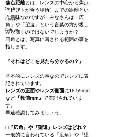
焦点距離
とは、レンズの中心から焦点
Outdoor
（ピントが合う場所）までの距離とい
う意味なのですが、みなさんは「広
HowTo
角」や「望遠」という言葉の方が親し
Column
みが沸くのではないでしょうか？ 
画角とは、写真に写される範囲の事を
指します。 
『それはどこを見たら分かるの？』
基本的にレンズの事なのでレンズに表
記されています。 
レンズの正面やレンズ側面
に18-55mm
など
『数値mm』
で表記されていま
す。 
早速確認してみましょう。 
□『広角』や『望遠』レンズはどれ？
一般的に言われている『広角』や『望