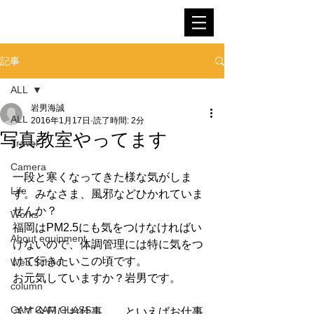
SNOWMAN FILM
記事
ALL
岩男海誠
ALL
2016年1月17日
読了時間: 2分
写真教室やってます
Travel
Camera
一段と寒くなってきた様な気がしま
Life
す。みなさま、風邪などひかれていま
せんか？ 
Works
福岡はPM2.5にも気をつけなければい
About equipment
けないので、体調管理には特に気をつ
けて行きたいこの頃です。 
Web School
お元気していますか？岩男です。 
column
CAM CAM CLASS
さて今日はお仕事……といえばお仕事