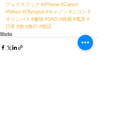
フェイスブック
#iPhone
#Canon
#Nikon
#Olympus
#キャノン
#ニコン
#
オリンパス
#趣味
#SNS
#綺麗
#風景
#
日常
#旅
#旅行
#朝活
Works
すべて表示
最新記事