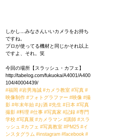
しかし…みなさんいいカメラをお持ち
ですね。 
プロが使ってる機材と同じかそれ以上
ですよ、それ。笑 
今回の場所【スラッシュ・カフェ】 
http://tabelog.com/fukuoka/A4001/A400
104/40004439/
#福岡
#岩男海誠
#カメラ教室
#写真
#
映像制作
#フォトグラファー
#映像
#撮
影
#年末年始
#お酒
#先生
#日本
#写真
撮影
#料理
#仕事
#写真家
#記録
#専門
学校
#写真展
#カメラマン
#講師
#スラ
ッシュ
#カフェ
#写真教室
#PM25
#イ
ンスタグラム
#instagram
#facebook
#